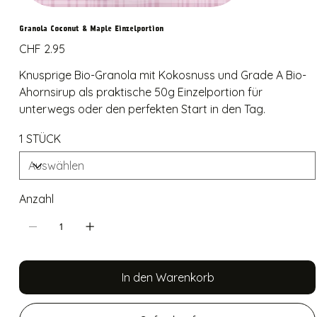
Granola Coconut & Maple Einzelportion
Preis
CHF 2.95
Knusprige Bio-Granola mit Kokosnuss und Grade A Bio-
Ahornsirup als praktische 50g Einzelportion für
unterwegs oder den perfekten Start in den Tag.
1 STÜCK
Anzahl
In den Warenkorb