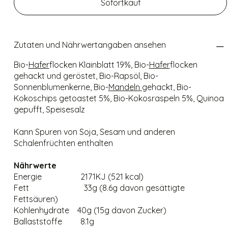
Sofortkauf
Zutaten und Nährwertangaben ansehen
Bio-
Hafer
flocken Klainblatt 19%, Bio-
Hafer
flocken
gehackt und geröstet, Bio-Rapsöl, Bio-
Sonnenblumenkerne, Bio-
Mandeln
gehackt, Bio-
Kokoschips getoastet 5%, Bio-Kokosraspeln 5%, Quinoa
gepufft, Speisesalz
Kann Spuren von Soja, Sesam und anderen
Schalenfrüchten enthalten
Nährwerte
Energie 2171KJ (521 kcal)
Fett 33g (8.6g davon gesättigte
Fettsäuren)
Kohlenhydrate 40g (15g davon Zucker)
Ballaststoffe 8.1g