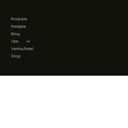
© 2024 von The Maple Brothers.
Rückgabe
Produkte
Impressum
Rezepte
AGB
Blog
Ruessenstrass
Cookies
Über uns
e 8
Verkaufsstellen
CH-6340 Baar
+41 41 399 18 41
Shop