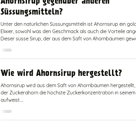
Ahornsirup gegenüber anderen
Süssungsmitteln?
Unter den natürlichen Süssungsmitteln ist Ahornsirup ein go
Elixier, sowohl was den Geschmack als auch die Vorteile ang
Dieser süsse Sirup, der aus dem Saft von Ahornbäumen ge
wird, wird seit Jahrhunderten geschätzt, nicht nur wegen sei
köstlichen Geschmacks, sondern auch wegen seiner zahlrei
Vorteile gegenüber anderen Süssungsmitteln. Lassen Sie un
herausfinden, warum Ahornsirup in der Welt der natürlichen 
Wie wird Ahornsirup hergestellt?
an erster Stelle rangiert. Reich an Ant
Ahornsirup wird aus dem Saft von Ahornbäumen hergestellt,
der Zuckerahorn die höchste Zuckerkonzentration in seinem
aufweist....