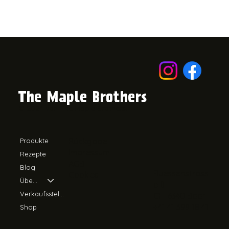
The Maple Brothers
© 2024 von The Maple Brothers.
Rückgabe
Produkte
Impressum
Rezepte
AGB
Blog
Ruessenstrass
Cookies
Über uns
e 8
Verkaufsstellen
CH-6340 Baar
+41 41 399 18 41
Shop