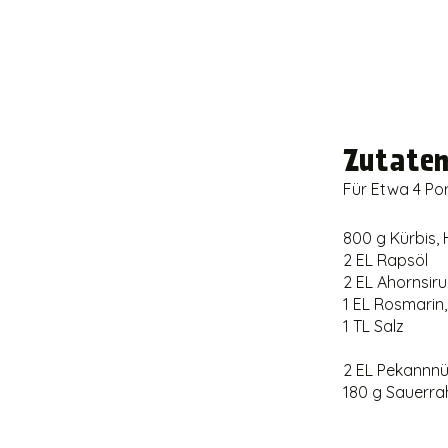
Zutate
Für Etwa 4 Po
800 g Kürbis,
2 EL Rapsöl
2 EL Ahornsir
1 EL Rosmarin
1 TL Salz
2 EL Pekannn
180 g Sauerr