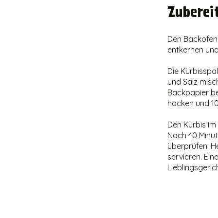
Zuberei
Den Backofen 
entkernen und
Die Kürbisspa
und Salz misch
Backpapier be
hacken und 10
Den Kürbis im
Nach 40 Minut
überprüfen. 
servieren. Ein
Lieblingsgerich