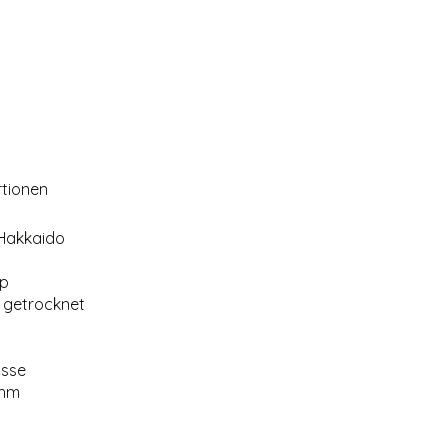
n
rtionen
 Hakkaido
up
, getrocknet
üsse
ahm