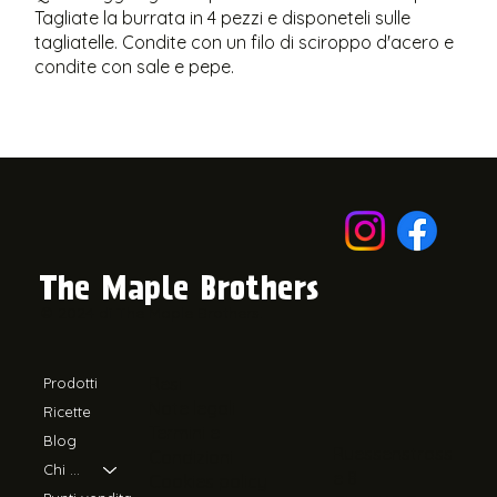
Tagliate la burrata in 4 pezzi e disponeteli sulle
tagliatelle. Condite con un filo di sciroppo d'acero e
condite con sale e pepe.
​The Maple Brothers
© 2024 di The Maple Brothers.
Resi
Prodotti
Note legali
Ricette
Termini e
Blog
Ruessenstrass
Condizioni
Chi siamo
e 8
Cookies policy