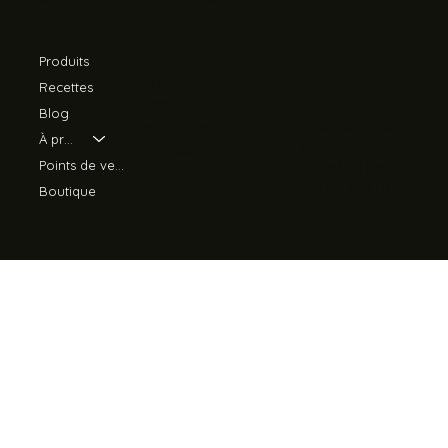
retour
Produits
imprimer
Recettes
Termes et
Blog
Ruessenstrass
conditions
À propos de nous
e 8
Cookies
Points de vente
CH-6340 Baar
+41 41 399 18 41
Boutique