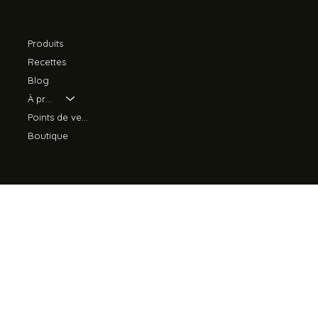
retour
Produits
imprimer
Recettes
Termes et
Blog
Ruessenstrass
conditions
À propos de nous
e 8
Cookies
Points de vente
CH-6340 Baar
+41 41 399 18 41
Boutique